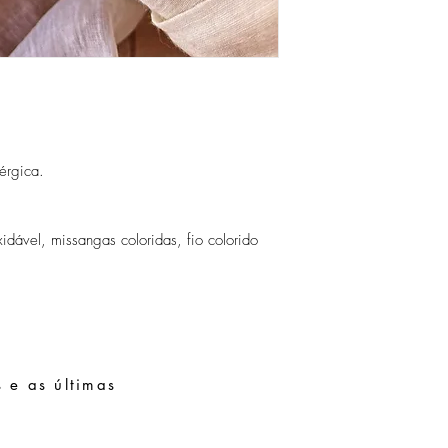
érgica.
idável, missangas coloridas, fio colorido
 e as últimas
Pedidos especiais
Guia de tamanhos