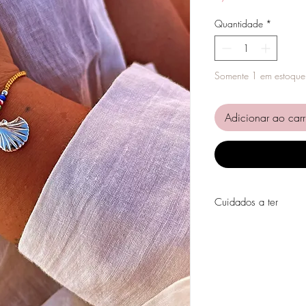
Quantidade
*
Somente 1 em estoque
Adicionar ao carr
Cuidados a ter
Evite o contacto com á
perfumes, álcool ou ou
Evite dormir com as pe
Guarde as suas peças n
peças de fácil oxidaçã