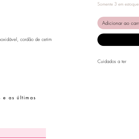
Somente 3 em estoque
Adicionar ao carr
noxidável, cordão de cetim
Cuidados a ter
Evite o contacto com á
perfumes, álcool ou ou
Evite dormir com as pe
Guarde as suas peças n
 e as últimas
Pedidos especiais
peças de fácil oxidaçã
Guia de tamanhos
Perguntas frequentes