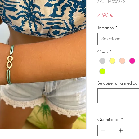
SKU: LIV-000649
Preço
7,90 €
Tamanho
*
Selecionar
Cores
*
Se quiser uma medida e
Quantidade
*