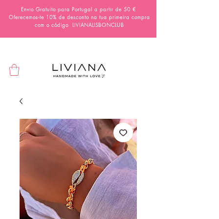
Envio Gratuito para Portugal a partir de 50 €
Oferecemos-te 10% de desconto na tua primeira compra
com o código
LIVIANALISBONCLUB