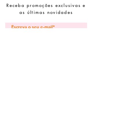
Receba promoções exclusivas e
Guarde as suas peças num local seco e
evite juntá-las com peças de fácil
as últimas novidades
oxidação.
Subscrever
Pedidos especiais
Guia de tamanhos
Perguntas frequentes
Termos e Condições
Envios e devoluç
ões
Política de Privacidade
Contactos