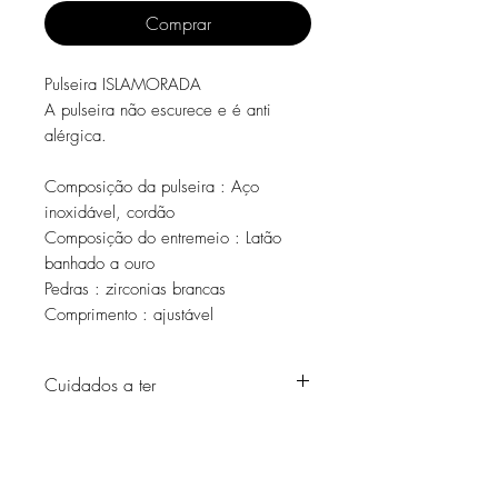
Comprar
Pulseira ISLAMORADA
A pulseira não escurece e é anti
alérgica.
Composição da pulseira : Aço
inoxidável, cordão
Composição do entremeio : Latão
banhado a ouro
Pedras : zirconias brancas
Comprimento : ajustável
Cuidados a ter
Evite o contacto com água, produtos de
higiene pessoal, perfumes, álcool ou
outros químicos.
Evite dormir com as peças.