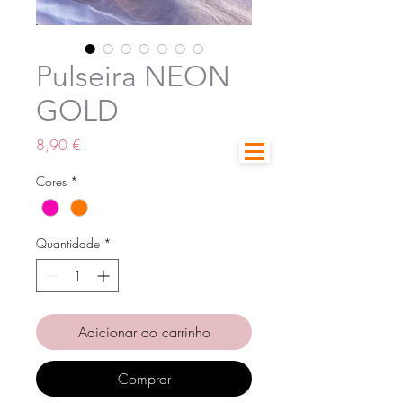
Pulseira NEON
GOLD
Preço
8,90 €
Cores
*
Quantidade
*
Adicionar ao carrinho
Comprar