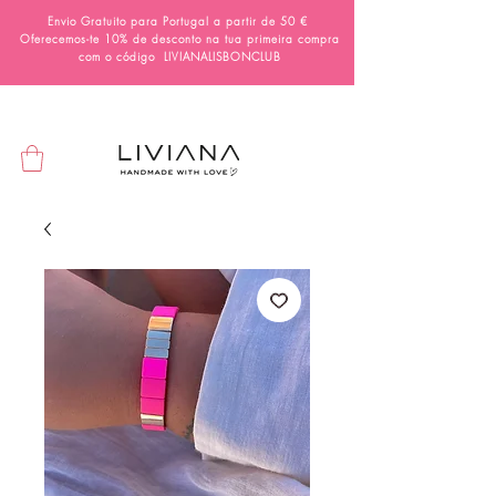
Envio Gratuito para Portugal a partir de 50 €
Oferecemos-te 10% de desconto na tua primeira compra
com o código
LIVIANALISBONCLUB