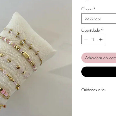
Opçao
*
Selecionar
Quantidade
*
Adicionar ao carr
Cuidados a ter
Evite o contacto com á
perfumes, álcool ou ou
Evite dormir com as pe
Guarde as suas peças n