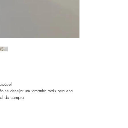
peças de fácil oxidaçã
idável
o se desejar um tamanho mais pequeno
nal da compra