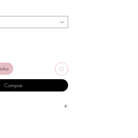
inho
Comprar
gua, produtos de higiene pessoal,
tros químicos.
ças.
um local seco e evite juntá-las com