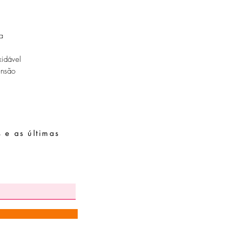
Guarde as suas peças n
peças de fácil oxidaçã
a
idável
ensão
 e as últimas
Pedidos especiais
Guia de tamanhos
Perguntas frequentes