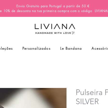
Envio Gratuito para Portugal a partir de 50 €
e 10% de desconto na tua primeira compra com o código
LIVIAN
leções
Personalizados
Le Bandana
Acessóri
Pulseir
SILVER