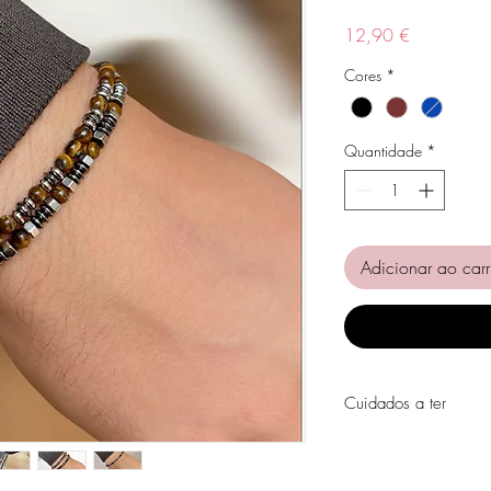
Preço
12,90 €
Cores
*
Quantidade
*
Adicionar ao carr
Cuidados a ter
Evite o contacto com á
perfumes, álcool ou ou
Evite dormir com as pe