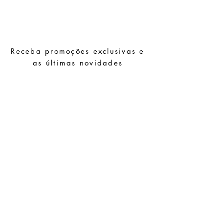
Evite o contacto com água, produtos de
higiene pessoal, perfumes, álcool ou
outros químicos.
Evite dormir com as peças.
Receba promoções exclusivas e
Guarde as suas peças num local seco e
evite juntá-las com peças de fácil
as últimas novidades
oxidação.
Subscrever
Pedidos especiais
Guia de tamanhos
Perguntas frequentes