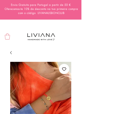
Envio Gratuito para Portugal a partir de 50 €
Oferecemos-te 10% de desconto na tua primeira compra
com o código
LIVIANALISBONCLUB