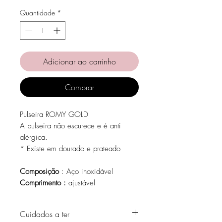
Quantidade
*
Adicionar ao carrinho
Comprar
Pulseira ROMY GOLD
A pulseira não escurece e é anti
alérgica.
* Existe em dourado e prateado
Composição
: Aço inoxidável
Comprimento :
ajustável
Cuidados a ter