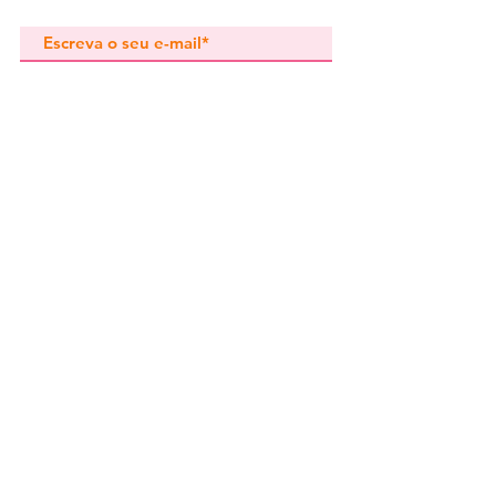
oxidação.
Subscrever
Pedidos especiais
Guia de tamanhos
Perguntas frequentes
Termos e Condições
Envios e devoluç
ões
Política de Privacidade
Contactos