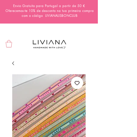
Envio Gratuito para Portugal a partir de 50 €
Oferecemos-te 10% de desconto na tua primeira compra
com o código
LIVIANALISBONCLUB