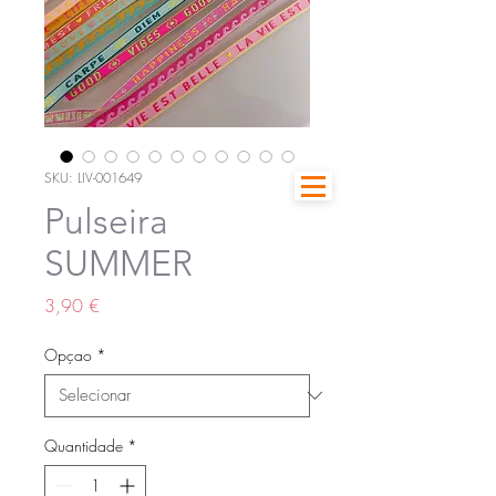
SKU: LIV-001649
Pulseira
SUMMER
Preço
3,90 €
Opçao
*
Quantidade
*