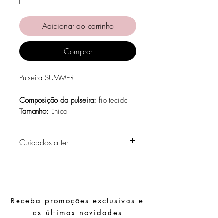
Adicionar ao carrinho
Comprar
Pulseira SUMMER
Composição da pulseira:
fio tecido
Tamanho:
único
Cuidados a ter
Evite o contacto com água, produtos de
higiene pessoal, perfumes, álcool ou
outros químicos.
Evite dormir com as peças.
Receba promoções exclusivas e
Guarde as suas peças num local seco e
evite juntá-las com peças de fácil
as últimas novidades