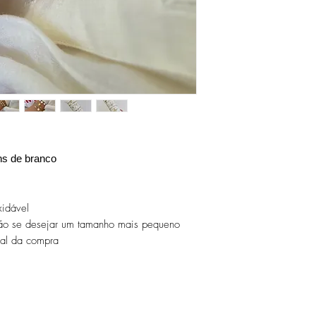
Evite dormir com as pe
Guarde as suas peças n
peças de fácil oxidaçã
s de branco
idável
o se desejar um tamanho mais pequeno
nal da compra