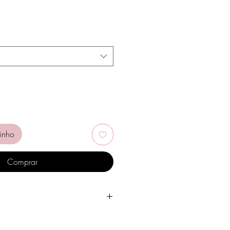
reço
romocional
inho
Comprar
gua, produtos de higiene pessoal,
tros químicos.