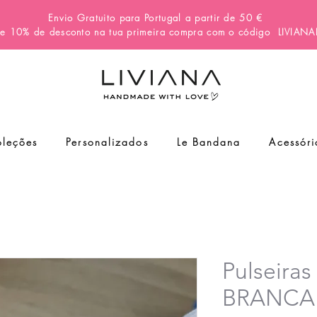
Envio Gratuito para Portugal a partir de 50 €
e 10% de desconto na tua primeira compra com o código
LIVIAN
leções
Personalizados
Le Bandana
Acessóri
Pulseiras
BRANCA