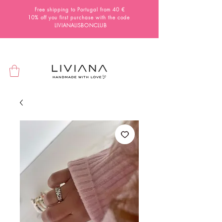
Free shipping to Portugal from 40 €
10% off you first purchase with the code
LIVIANALISBONCLUB