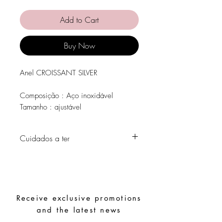
Add to Cart
Buy Now
Anel CROISSANT SILVER
Composição : Aço inoxidável
Tamanho : ajustável
Cuidados a ter
Evite o contacto com água, produtos de
higiene pessoal, perfumes, álcool ou
outros químicos.
Evite dormir com as peças.
Receive exclusive promotions
Guarde as suas peças num local seco e
evite juntá-las com peças de fácil
and the latest news
oxidação.