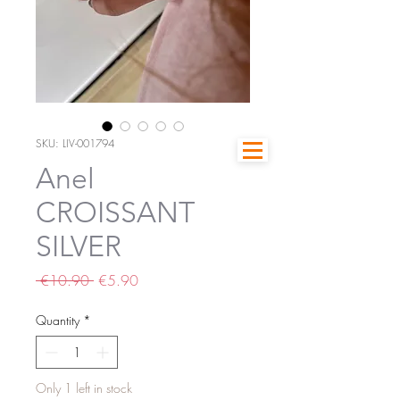
SKU: LIV-001794
Anel
CROISSANT
SILVER
Regular
Sale
 €10.90 
€5.90
Price
Price
Quantity
*
Only 1 left in stock