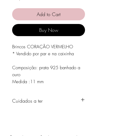
Add to Cart
Buy Now
Brincos CORAÇÃO VERMELHO
* Vendido por par e na caixinha
Composição: prata 925 banhado a
ouro
Medida :11 mm
Cuidados a ter
Evite o contacto com água, produtos de
higiene pessoal, perfumes, álcool ou
outros químicos.
Evite dormir com as peças.