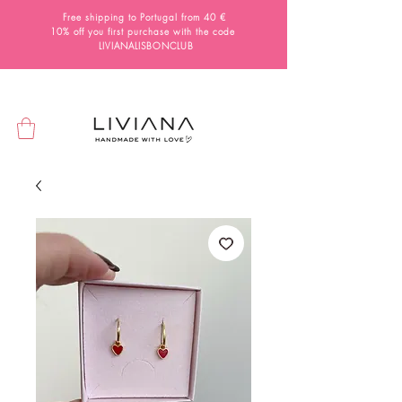
Free shipping to Portugal from 40 €
10% off you first purchase with the code
LIVIANALISBONCLUB