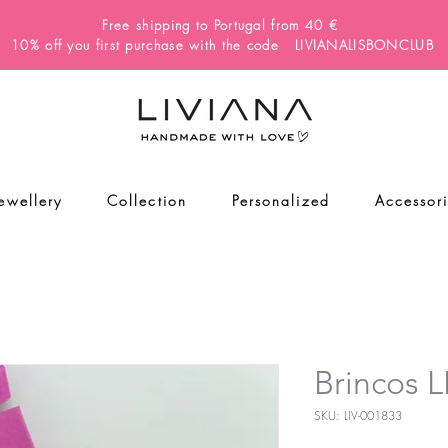
Free shipping to Portugal from 40 €
10% off you first purchase with the code LIVIANALISBONCLUB
Jewellery
Collection
Personalized
Accessor
Brincos
SKU: LIV-001833