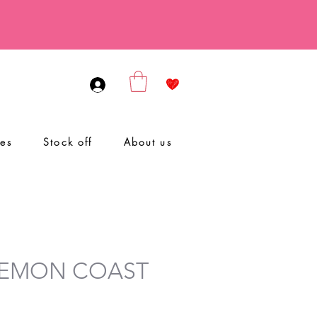
ies
Stock off
About us
 LEMON COAST