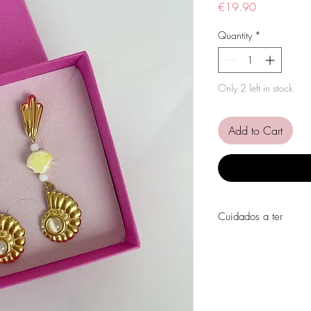
Price
€19.90
Quantity
*
Only 2 left in stock
Add to Cart
Cuidados a ter
Evite o contacto com á
perfumes, álcool ou ou
Evite dormir com as pe
Guarde as suas peças n
peças de fácil oxidaçã