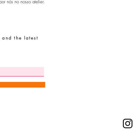
or nós no nosso atelier.
 and the latest
Special Requests
Size guide
Terms and conditions
Contacts