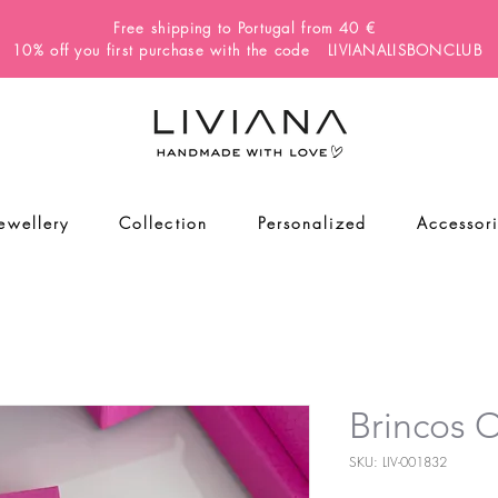
Free shipping to Portugal from 40 €
10% off you first purchase with the code LIVIANALISBONCLUB
Jewellery
Collection
Personalized
Accessor
Brincos
SKU: LIV-001832