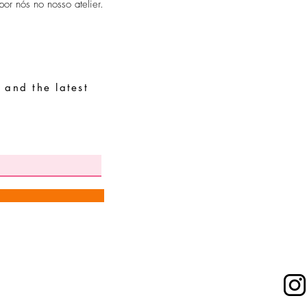
or nós no nosso atelier.
 and the latest
Special Requests
Size guide
Terms and conditions
Contacts