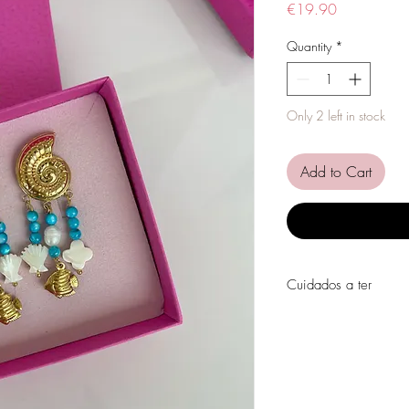
Price
€19.90
Quantity
*
Only 2 left in stock
Add to Cart
Cuidados a ter
Evite o contacto com á
perfumes, álcool ou ou
Evite dormir com as pe
Guarde as suas peças n
peças de fácil oxidaçã