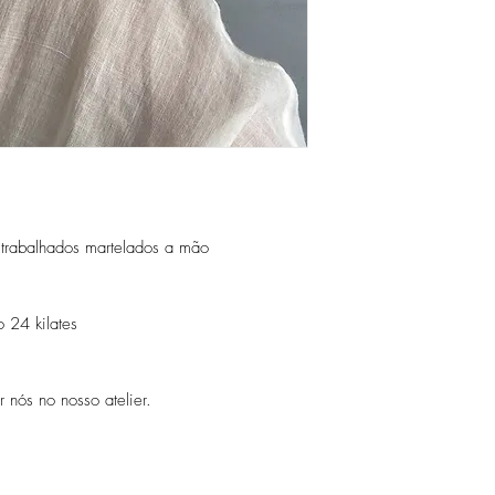
Guarde as suas peças n
peças de fácil oxidaçã
trabalhados martelados a mão
 24 kilates
 nós no nosso atelier.