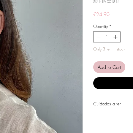
SKU: LIV-001814
Price
€24.90
Quantity
*
Only 3 left in stock
Add to Cart
Cuidados a ter
Evite o contacto com á
perfumes, álcool ou ou
Evite dormir com as pe