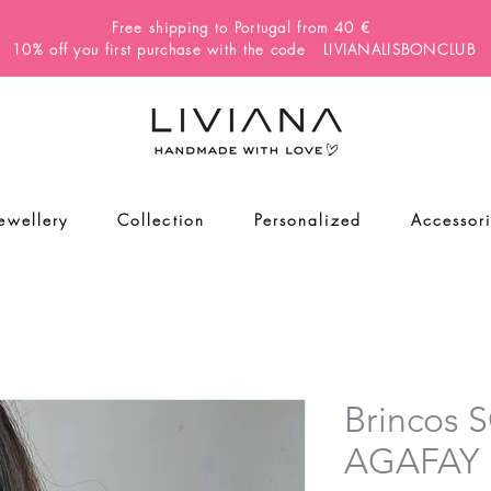
Free shipping to Portugal from 40 €
10% off you first purchase with the code LIVIANALISBONCLUB
Jewellery
Collection
Personalized
Accessor
Brincos 
AGAFAY