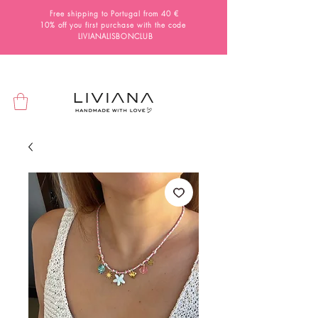
Free shipping to Portugal from 40 €
10% off you first purchase with the code
LIVIANALISBONCLUB