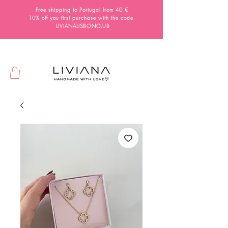
Free shipping to Portugal from 40 €
10% off you first purchase with the code
LIVIANALISBONCLUB