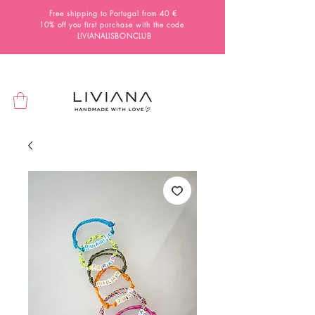
Free shipping to Portugal from 40 €
10% off you first purchase with the code
LIVIANALISBONCLUB