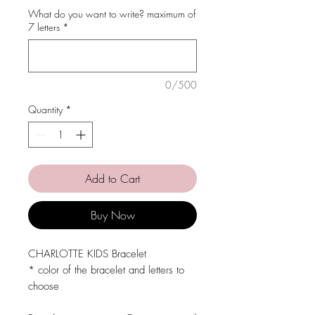
What do you want to write? maximum of
7 letters
*
0/500
Quantity
*
Add to Cart
Buy Now
CHARLOTTE KIDS Bracelet
* color of the bracelet and letters to
choose