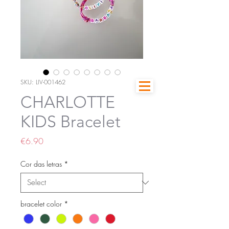
SKU: LIV-001462
CHARLOTTE
KIDS Bracelet
Price
€6.90
Cor das letras
*
bracelet color
*